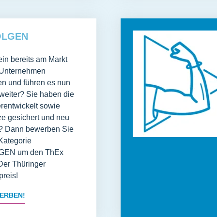
OLGEN
in bereits am Markt
s Unternehmen
 und führen es nun
 weiter? Sie haben die
rentwickelt sowie
ze gesichert und neu
? Dann bewerben Sie
 Kategorie
EN um den ThEx
er Thüringer
reis!
ERBEN!