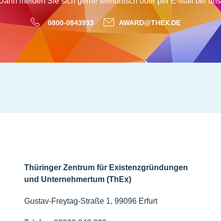
Dann melden Sie sich gerne telefonisch oder per E-Mail bei uns
0800-0843933
AWARD@THEX.DE
Thüringer Zentrum für Existenzgründungen
und Unternehmertum (ThEx)
Gustav-Freytag-Straße 1, 99096 Erfurt