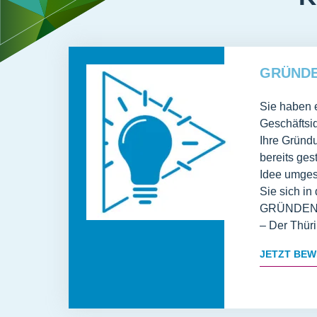
GRÜND
Sie haben 
Geschäftsi
Ihre Gründ
bereits ges
Idee umge
Sie sich in
GRÜNDEN 
– Der Thür
JETZT BEW