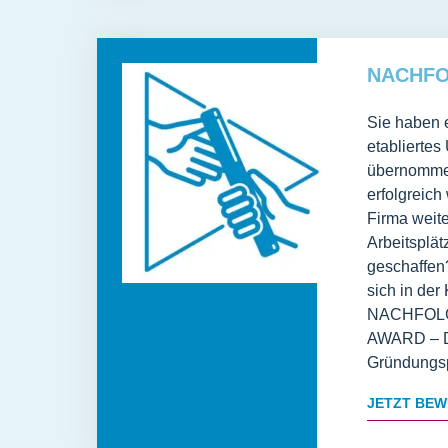
NACHF
Sie haben e
etablierte
übernommen
erfolgreich
Firma weite
Arbeitsplät
geschaffen
sich in der
NACHFOLG
AWARD – D
Gründungsp
JETZT BEW