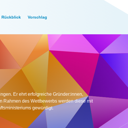
Rückblick
Vorschlag
gen. Er ehrt erfolgreiche Gründer:innen,
Im Rahmen des Wettbewerbs werden diese mit
ftsministeriums gewürdigt.