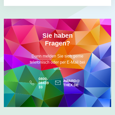
Sie haben
Fragen?
Dann melden Sie sich gerne
telefonisch oder per E-Mail bei
uns.
0800-
AWARD@
08439
THEX.DE
33